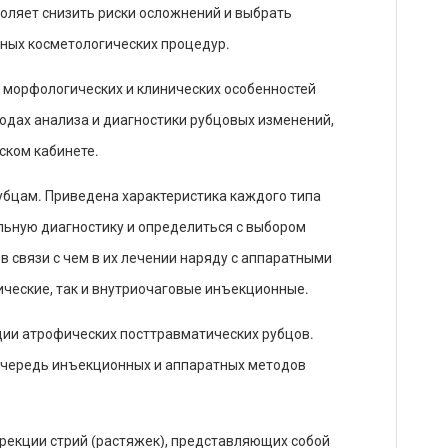
оляет снизить риски осложнений и выбрать
ных косметологических процедур.
а морфологических и клинических особенностей
одах анализа и диагностики рубцовых изменений,
ском кабинете.
убцам. Приведена характеристика каждого типа
ьную диагностику и определиться с выбором
в связи с чем в их лечении наряду с аппаратными
ческие, так и внутри­очаговые инъекционные.
кции атрофических посттравматических рубцов.
очередь инъекционных и аппаратных методов
ррекции стрий (растяжек), представляющих собой