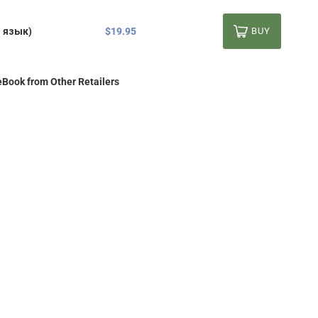
$19.95
 язык)
BUY
eBook from Other Retailers