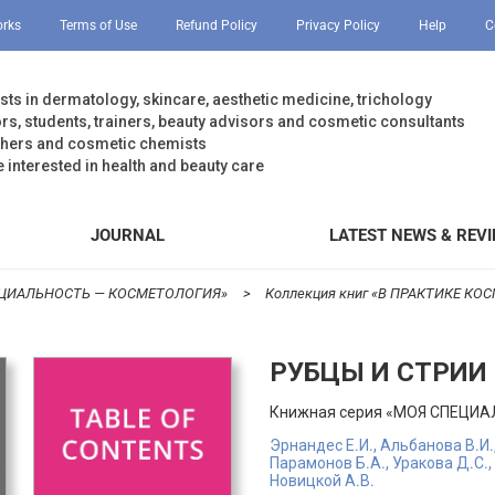
orks
Terms of Use
Refund Policy
Privacy Policy
Help
C
ists in dermatology, skincare, aesthetic medicine, trichology
rs, students, trainers, beauty advisors and cosmetic consultants
chers and cosmetic chemists
e interested in health and beauty care
JOURNAL
LATEST NEWS & REV
ПЕЦИАЛЬНОСТЬ — КОСМЕТОЛОГИЯ»
Коллекция книг «В ПРАКТИКЕ КО
РУБЦЫ И СТРИИ
Книжная серия «МОЯ СПЕЦИ
Эрнандес Е.И., Альбанова В.И.
Парамонов Б.А., Уракова Д.С.,
Новицкой А.В.