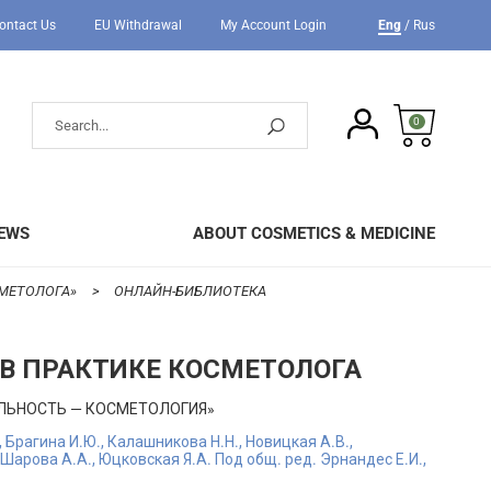
ontact Us
EU Withdrawal
My Account Login
Eng
/
Rus
0
IEWS
ABOUT COSMETICS & MEDICINE
СМЕТОЛОГА»
ОНЛАЙН-БИБЛИОТЕКА
 В ПРАКТИКЕ КОСМЕТОЛОГА
АЛЬНОСТЬ — КОСМЕТОЛОГИЯ»
, Брагина И.Ю., Калашникова Н.Н., Новицкая А.В.,
 Шарова А.А., Юцковская Я.А. Под общ. ред. Эрнандес Е.И.,