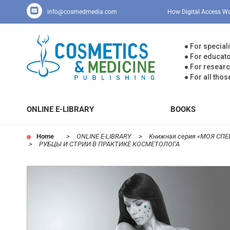
Skip
to
info@cosmedmedia.com
How Digital Access W
content
● For special
● For educato
● For resear
● For all thos
ONLINE E-LIBRARY
BOOKS
Home
ONLINE E-LIBRARY
Книжная серия «МОЯ С
РУБЦЫ И СТРИИ В ПРАКТИКЕ КОСМЕТОЛОГА